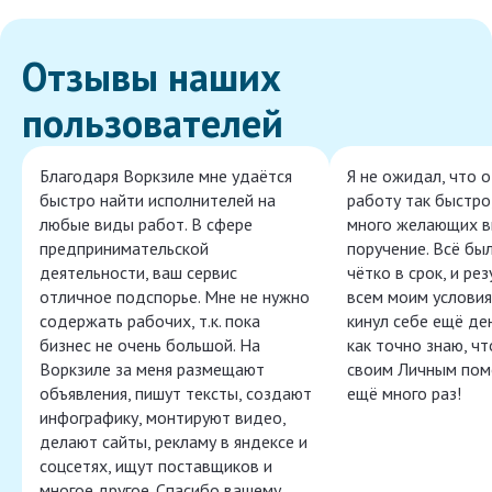
Отзывы наших
пользователей
Благодаря Воркзиле мне удаётся
Я не ожидал, что 
быстро найти исполнителей на
работу так быстро,
любые виды работ. В сфере
много желающих в
предпринимательской
поручение. Всё бы
деятельности, ваш сервис
чётко в срок, и ре
отличное подспорье. Мне не нужно
всем моим условия
содержать рабочих, т.к. пока
кинул себе ещё ден
бизнес не очень большой. На
как точно знаю, ч
Воркзиле за меня размещают
своим Личным пом
объявления, пишут тексты, создают
ещё много раз!
инфографику, монтируют видео,
делают сайты, рекламу в яндексе и
соцсетях, ищут поставщиков и
многое другое. Спасибо вашему