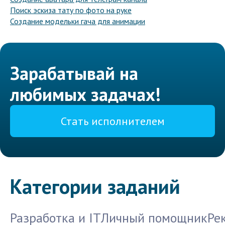
Поиск эскиза тату по фото на руке
Создание модельки гача для анимации
Зарабатывай на
любимых задачах!
Стать исполнителем
Категории заданий
Разработка и IT
Личный помощник
Ре