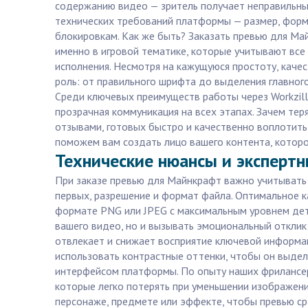
содержанию видео — зритель получает неправильные
технических требований платформы — размер, форма
блокировкам. Как же быть? Заказать превью для Ма
именно в игровой тематике, которые учитывают все
исполнения. Несмотря на кажущуюся простоту, качес
роль: от правильного шрифта до выделения главног
Среди ключевых преимуществ работы через Workzill
прозрачная коммуникация на всех этапах. Зачем те
отзывами, готовых быстро и качественно воплотить
поможем вам создать лицо вашего контента, котор
Технические нюансы и эксперт
При заказе превью для Майнкрафт важно учитывать
первых, разрешение и формат файла. Оптимальное 
формате PNG или JPEG с максимальным уровнем дета
вашего видео, но и вызывать эмоциональный отклик
отвлекает и снижает восприятие ключевой информац
использовать контрастные оттенки, чтобы он выделя
интерфейсом платформы. По опыту наших фрилансеро
которые легко потерять при уменьшении изображени
персонаже, предмете или эффекте, чтобы превью ср