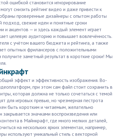
стой ошибкой становится игнорирование
огут снизить рейтинг видео и даже привести к
 собраны проверенные дизайнеры с опытом работы
й подход, свежие идеи и понятные сроки
ии и акцентов — и здесь каждый элемент играет
екает целевую аудиторию и повышает вовлечённость.
еля с учётом вашего бюджета и рейтинга, а также
ирает опытных фрилансеров с положительными
 получите заметный результат в короткие сроки! Мы
ля.
айнкрафт
 общий эффект и эффективность изображения. Во-
деоплатформ, при этом сам файл стоит сохранить в
итры, которая должна не только сочетаться с темой
ят для игровых превью, но чрезмерная пестрота
жен быть коротким и читаемым, желательно
он закрывается значками воспроизведения или
онтента в Майнкрафт, где много мелких деталей,
читься на нескольких ярких элементах, например,
ры используют уникальный стиль с векторной