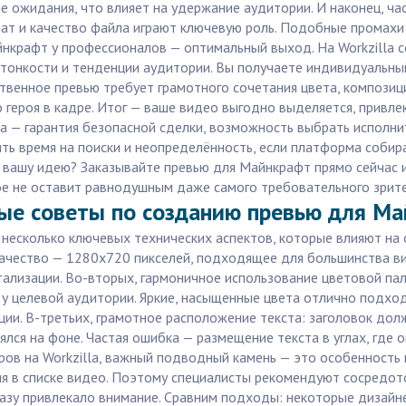
 ожидания, что влияет на удержание аудитории. И наконец, ча
т и качество файла играют ключевую роль. Подобные промахи м
йнкрафт у профессионалов — оптимальный выход. На Workzilla
 тонкости и тенденции аудитории. Вы получаете индивидуальны
твенное превью требует грамотного сочетания цвета, композиц
о героя в кадре. Итог — ваше видео выгодно выделяется, привл
a — гарантия безопасной сделки, возможность выбрать исполнит
рять время на поиски и неопределённость, если платформа соб
 вашу идею? Заказывайте превью для Майнкрафт прямо сейчас и
ое не оставит равнодушным даже самого требовательного зрите
ные советы по созданию превью для М
 несколько ключевых технических аспектов, которые влияют на
качество — 1280x720 пикселей, подходящее для большинства ви
лизации. Во-вторых, гармоничное использование цветовой пал
 у целевой аудитории. Яркие, насыщенные цвета отлично подход
ии. В-третьих, грамотное расположение текста: заголовок дол
лся на фоне. Частая ошибка — размещение текста в углах, где 
в на Workzilla, важный подводный камень — это особенность к
я в списке видео. Поэтому специалисты рекомендуют сосредото
азу привлекало внимание. Сравним подходы: некоторые дизайне