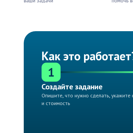
ваши задачи
помочь в
Как это работает
1
Создайте задание
Опишите, что нужно сделать, укажите 
и стоимость