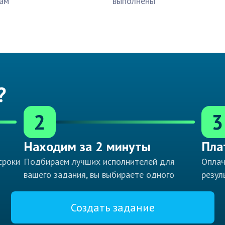
ам
выполнены
?
2
3
Находим за 2 минуты
Пла
сроки
Подбираем лучших исполнителей для
Оплач
вашего задания, вы выбираете одного
резул
Создать задание