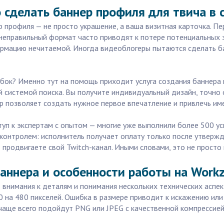
сделать баннер профиля для твича в 
ер профиля — не просто украшение, а ваша визитная карточка. 
 неправильный формат часто приводят к потере потенциальных з
ормацию нечитаемой. Иногда видеоблогеры пытаются сделать ба
бок? Именно тут на помощь приходит услуга создания баннера п
системой поиска. Вы получите индивидуальный дизайн, точно 
ер позволяет создать нужное первое впечатление и привлечь и
ступ к экспертам с опытом — многие уже выполнили более 500 у
 контролем: исполнитель получает оплату только после утвержд
продвигаете свой Twitch-канал. Иными словами, это не просто к
аннера и особенности работы на Workzi
 внимания к деталям и понимания нескольких технических аспе
 на 480 пикселей. Ошибка в размере приводит к искажению или
аще всего подойдут PNG или JPEG с качественной компрессией