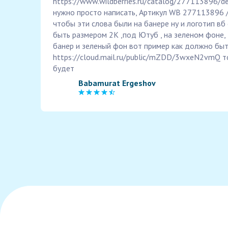
https://www.wildberries.ru/catalog/277113896/de
нужно просто написать, Артикул WB 277113896 /
чтобы эти слова были на банере ну и логотип в
быть размером 2К ,под Ютуб , на зеленом фоне,
банер и зеленый фон вот пример как должно быт
https://cloud.mail.ru/public/mZDD/3wxeN2vmQ т
будет
Babamurat Ergeshov