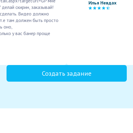
tail.aspx?targetUrl=GP мне
Илья Невдах
 делай скирин, заказывай!
б сделать. Видео должно
 т.е там должен быть просто
ь оно,
олько у вас банер проще
Создать задание