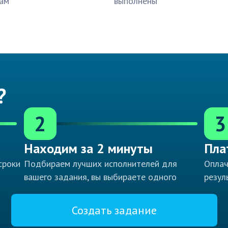
ам
выполнены
?
2
3
Находим за 2 минуты
Пла
сроки
Подбираем лучших исполнителей для
Оплач
вашего задания, вы выбираете одного
резул
Создать задание