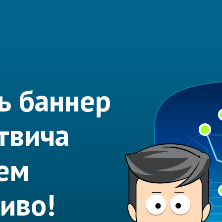
ь баннер
твича
ем
иво!