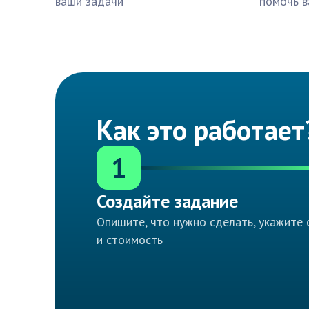
ваши задачи
помочь в
Как это работает
1
Создайте задание
Опишите, что нужно сделать, укажите 
и стоимость