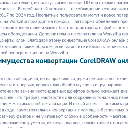
самостоятельно, используя сомнительное ПО или старые плагины
исчезают. Второй частый недочёт — несоблюдение технических
017 по 2024 год. Неопытные пользователи могут и вовсе потер
ты на Workzilla приходят на помощь. Платформа объединяет пр
ые камни конвертации и умеют быстро адаптировать файлы под 
ашем оборудовании. Дополнительно исполнители на Workzilla г
рифты, слои. Благодаря этому конвертация CorelDRAW онлайн с
б-дизайна. Таким образом, если вы хотите избежать типичных 
ей непосредственно на Workzilla.
еимущества конвертации CorelDRAW он
я простой задачей, но на практике содержит множество технич
ить: во-первых, корректную обработку слоёв и группировки — 
ствие или замена нестандартных шрифтов сильно искажает диза
офили, что требует мастерства для сохранения тональных пере
нением максимальной детализации. И пятый аспект — оптимизац
подхода: самостоятельная конвертация с помощью бесплатных 
о размеру файлов и не учитывают сложные особенности макетов.
ованные инструменты, включая плагины, совместимые с послед