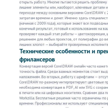
открыть работу. Многие пытаются решить проблему 
лишние элементы или, наоборот, ключевые детали 
переходе между основными версиями CorelDRAW с 2
затратам времени и денег. Именно здесь специалис
(начиная с 2009 года), которые знают все подводн
конечный результат, готовый к использованию на в
проверяют каждый этап работы — цветокоррекция, ш
решением для любых проектов, от полиграфии до ве
лишних хлопот — выбирайте проверенных исполнител
Технические особенности и пр
фрилансеров
Конвертация версий CorelDRAW онлайн часто кажетс
точность файла. Среди важных моментов стоит выдел
наложениям. Во-вторых, работу с шрифтами — отсут
CorelDRAW по-разному интерпретируют цветовые пр
необходима конвертация в PDF, AI или SVG с сохра
в печати или на цифровых носителях. Сравним два 
Workzilla. Бесплатные решения часто ограничены п
времени. Профессионалы же используют специализир