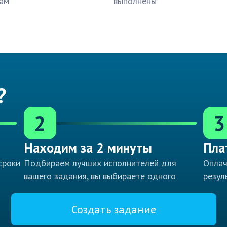
ам
выполнены
?
2
3
Находим за 2 минуты
Пла
сроки
Подбираем лучших исполнителей для
Оплач
вашего задания, вы выбираете одного
резул
Создать задание