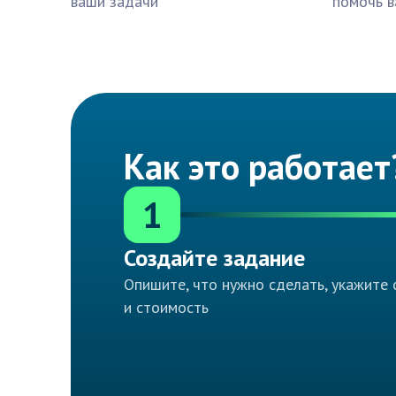
ваши задачи
помочь в
Как это работает
1
Создайте задание
Опишите, что нужно сделать, укажите 
и стоимость