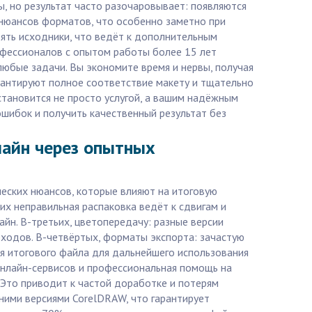
, но результат часто разочаровывает: появляются
 нюансов форматов, что особенно заметно при
ять исходники, что ведёт к дополнительным
офессионалов с опытом работы более 15 лет
любые задачи. Вы экономите время и нервы, получая
арантируют полное соответствие макету и тщательно
тановится не просто услугой, а вашим надёжным
ошибок и получить качественный результат без
лайн через опытных
еских нюансов, которые влияют на итоговую
их неправильная распаковка ведёт к сдвигам и
йн. В-третьих, цветопередачу: разные версии
ходов. В-четвёртых, форматы экспорта: зачастую
ия итогового файла для дальнейшего использования
онлайн-сервисов и профессиональная помощь на
 Это приводит к частой доработке и потерям
ними версиями CorelDRAW, что гарантирует