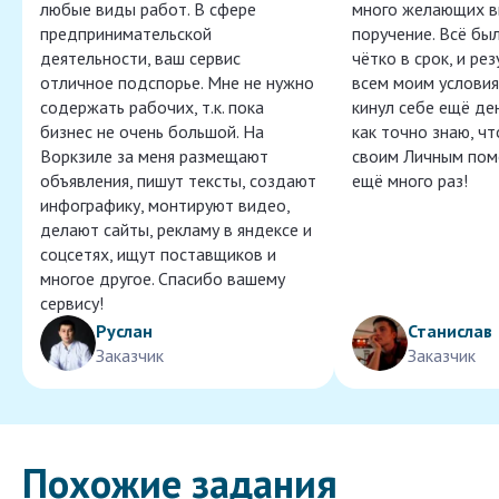
любые виды работ. В сфере
много желающих в
предпринимательской
поручение. Всё бы
деятельности, ваш сервис
чётко в срок, и ре
отличное подспорье. Мне не нужно
всем моим условия
содержать рабочих, т.к. пока
кинул себе ещё ден
бизнес не очень большой. На
как точно знаю, ч
Воркзиле за меня размещают
своим Личным пом
объявления, пишут тексты, создают
ещё много раз!
инфографику, монтируют видео,
делают сайты, рекламу в яндексе и
соцсетях, ищут поставщиков и
многое другое. Спасибо вашему
сервису!
Руслан
Станислав
Заказчик
Заказчик
Похожие задания