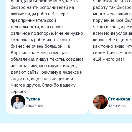
Благодаря Воркзиле мне удаётся
Я не ожидал, что 
быстро найти исполнителей на
работу так быстро,
любые виды работ. В сфере
много желающих в
предпринимательской
поручение. Всё бы
деятельности, ваш сервис
чётко в срок, и ре
отличное подспорье. Мне не нужно
всем моим условия
содержать рабочих, т.к. пока
кинул себе ещё ден
бизнес не очень большой. На
как точно знаю, ч
Воркзиле за меня размещают
своим Личным пом
объявления, пишут тексты, создают
ещё много раз!
инфографику, монтируют видео,
делают сайты, рекламу в яндексе и
соцсетях, ищут поставщиков и
многое другое. Спасибо вашему
сервису!
Руслан
Станислав
Заказчик
Заказчик