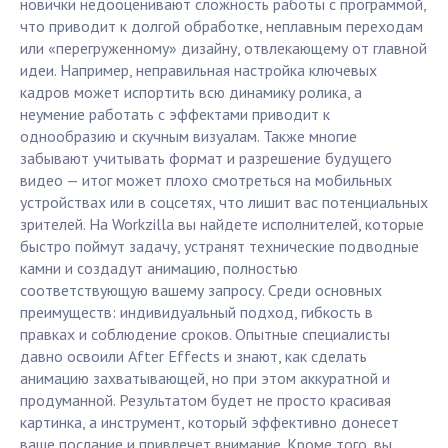
новички недооценивают сложность работы с программой,
что приводит к долгой обработке, неплавным переходам
или «перегруженному» дизайну, отвлекающему от главной
идеи. Например, неправильная настройка ключевых
кадров может испортить всю динамику ролика, а
неумение работать с эффектами приводит к
однообразию и скучным визуалам. Также многие
забывают учитывать формат и разрешение будущего
видео — итог может плохо смотреться на мобильных
устройствах или в соцсетях, что лишит вас потенциальных
зрителей. На Workzilla вы найдете исполнителей, которые
быстро поймут задачу, устранят технические подводные
камни и создадут анимацию, полностью
соответствующую вашему запросу. Среди основных
преимуществ: индивидуальный подход, гибкость в
правках и соблюдение сроков. Опытные специалисты
давно освоили After Effects и знают, как сделать
анимацию захватывающей, но при этом аккуратной и
продуманной. Результатом будет не просто красивая
картинка, а инструмент, который эффективно донесет
ваше послание и привлечет внимание. Кроме того, вы