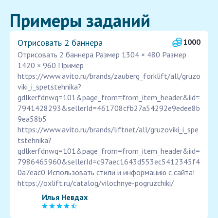
Примеры заданий
Отрисовать 2 баннера
1000
Отрисовать 2 баннера Размер 1304 × 480 Размер
1420 × 960 Пример
https://www.avito.ru/brands/zauberg_forklift/all/gruzo
viki_i_spetstehnika?
gdlkerfdnwq=101&page_from=from_item_header&iid=
7941428293&sellerId=461708cfb27a54292e9edee8b
9ea58b5
https://www.avito.ru/brands/liftnet/all/gruzoviki_i_spe
tstehnika?
gdlkerfdnwq=101&page_from=from_item_header&iid=
7986465960&sellerId=c97aec1643d553ec5412345f4
0a7eac0 Использовать стили и информацию с сайта!
https://oxlift.ru/catalog/vilochnye-pogruzchiki/
Илья Невдах