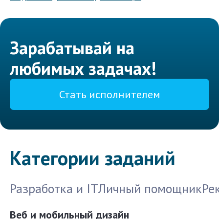
Зарабатывай на
любимых задачах!
Стать исполнителем
Категории заданий
Разработка и IT
Личный помощник
Ре
Веб и мобильный дизайн