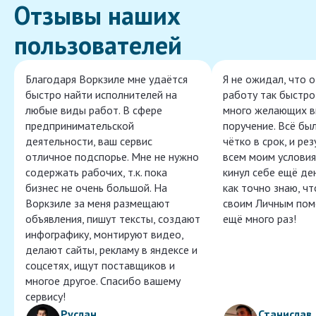
Отзывы наших
пользователей
Благодаря Воркзиле мне удаётся
Я не ожидал, что 
быстро найти исполнителей на
работу так быстро,
любые виды работ. В сфере
много желающих в
предпринимательской
поручение. Всё бы
деятельности, ваш сервис
чётко в срок, и ре
отличное подспорье. Мне не нужно
всем моим условия
содержать рабочих, т.к. пока
кинул себе ещё ден
бизнес не очень большой. На
как точно знаю, ч
Воркзиле за меня размещают
своим Личным пом
объявления, пишут тексты, создают
ещё много раз!
инфографику, монтируют видео,
делают сайты, рекламу в яндексе и
соцсетях, ищут поставщиков и
многое другое. Спасибо вашему
сервису!
Руслан
Станислав