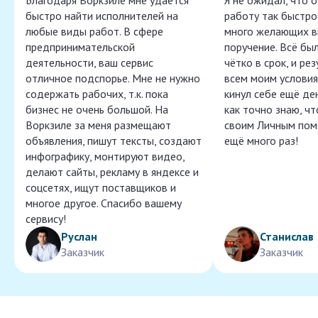
Благодаря Воркзиле мне удаётся
Я не ожидал, что 
быстро найти исполнителей на
работу так быстро,
любые виды работ. В сфере
много желающих в
предпринимательской
поручение. Всё бы
деятельности, ваш сервис
чётко в срок, и ре
отличное подспорье. Мне не нужно
всем моим условия
содержать рабочих, т.к. пока
кинул себе ещё ден
бизнес не очень большой. На
как точно знаю, ч
Воркзиле за меня размещают
своим Личным пом
объявления, пишут тексты, создают
ещё много раз!
инфографику, монтируют видео,
делают сайты, рекламу в яндексе и
соцсетях, ищут поставщиков и
многое другое. Спасибо вашему
сервису!
Руслан
Станислав
Заказчик
Заказчик