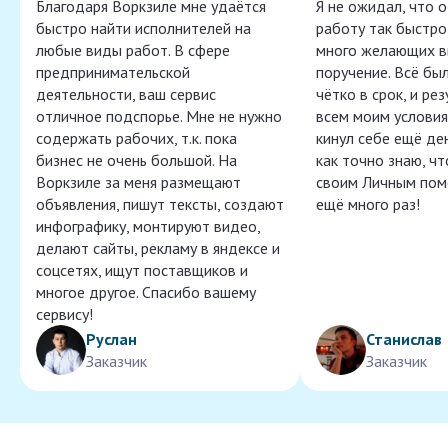
Благодаря Воркзиле мне удаётся
Я не ожидал, что 
быстро найти исполнителей на
работу так быстро,
любые виды работ. В сфере
много желающих в
предпринимательской
поручение. Всё бы
деятельности, ваш сервис
чётко в срок, и ре
отличное подспорье. Мне не нужно
всем моим условия
содержать рабочих, т.к. пока
кинул себе ещё ден
бизнес не очень большой. На
как точно знаю, ч
Воркзиле за меня размещают
своим Личным пом
объявления, пишут тексты, создают
ещё много раз!
инфографику, монтируют видео,
делают сайты, рекламу в яндексе и
соцсетях, ищут поставщиков и
многое другое. Спасибо вашему
сервису!
Руслан
Станислав
Заказчик
Заказчик