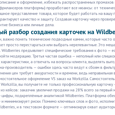
 описание и оформление, избежать распространенных промахов 
 фрилансеров платформы) проработают все нюансы: от техничес
ышное представление товара, которое будет работать на вашу пр
рантируют качество и защиту. Создавая карточку через провере
итие бизнеса или личные дела.
й разбор создания карточек на Wildbe
н, важно понять технические подводные камни, которые часто о
ет просто перестараться или выбрать нерелевантные. Это меш
Wildberries предъявляет специфические требования к фото — е
ройти модерацию. Третья частая ошибка — неполный или слишко
характеристики, а отвечать на вопросы клиента, выделять выг
ана-производитель — ошибки здесь часто ведут к сбоям в фильтр
енения цен требует аккуратности и времени, ведь неправильная
остоятельное оформление VS заказ на Workzilla. Самостоятельн
 Workzilla, вы получаете не только профессиональную карточку
 из кейсов: заказчик увеличил продажи на 28% всего за первый
е цифры, подкреплённые аналитикой Wildberries. Платформа об
и минимизирует риски. Помимо ключевых слов и фото, исполнит
ldberries, и в текстовом формате — оптимизируя охват аудитор