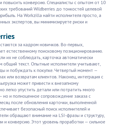
и повысить конверсию. Специалисты с опытом от 10
ких требований Wildberries до тонкостей целевой
ибыль. На Workzilla найти исполнителя просто, а
нных экспертов, вы минимизируете риски и
rries
стаются за кадром новичков. Во-первых,
ает естественному поисковому позиционированию.
сли их не соблюдать, карточка автоматически
м общий текст. Опытные исполнители учитывают,
оды и побуждать к покупке. Четвертый момент —
ах или возвратам клиентов. Наконец, интеграция с
 выгрузка может привести к внезапному
о легко упустить детали или потратить много
 — но и полноценное сопровождение заказа с
 месяц после обновления карточки, выполненной
еспечивает безопасный поиск исполнителей и
ели обращают внимание на LSI-фразы и структуру,
ии и конверсию. Этот уровень проработки — сильное