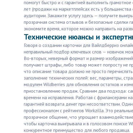
помогут быстро и с гарантией выполнить грамотное
лет (продажи на маркетплейсах есть у большинства
аудитории. Закажите услугу здесь — получите выигр
прозрачная система отзывов и безопасные сделки га
экономите время, которое можно направить на разв
Технические нюансы и экспертны
Говоря о создании карточки для Вайлдберриз онлай
неправильный подбор ключевых слов — новичок мож
Во-вторых, неверный формат и размер изображений. 
получают штрафы, либо товар может попросту не п
что описание товара должно не просто перечислять 
заполнение технических полей: вес, параметры, стр
модулем Wildberries для обновления остатков и изм
приостановлению продаж. Сравним два подхода: сам
времени на исправления. Работая с фрилансерами на
гарантией возврата денег при несоответствии. Один
профессионалом с рейтингов Workzilla. Это реальны
прозрачное общение, что упрощает взаимодействие 
чтобы карточка выигрывала и в голосовом поиске Wi
конкурентное преимущество для любого продавца.