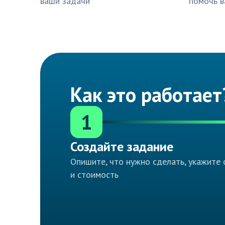
ваши задачи
помочь в
Как это работает
1
Создайте задание
Опишите, что нужно сделать, укажите 
и стоимость