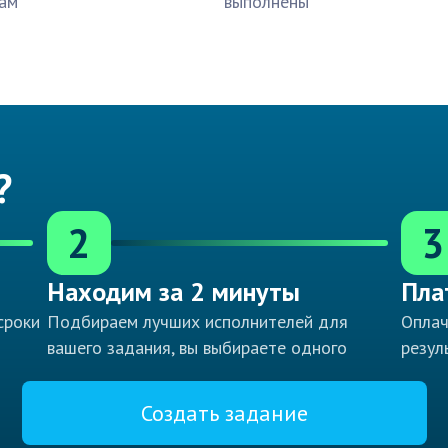
ам
выполнены
?
2
3
Находим за 2 минуты
Пла
сроки
Подбираем лучших исполнителей для
Оплач
вашего задания, вы выбираете одного
резул
Создать задание