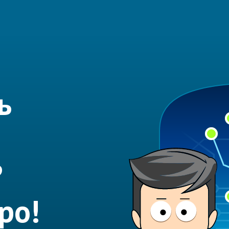
ь
?
ро!