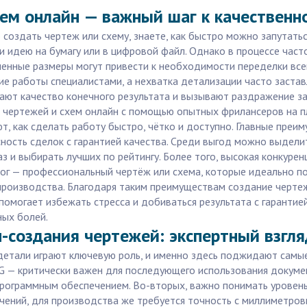
ем онлайн — важный шаг к качественн
создать чертеж или схему, знаете, как быстро можно запутатьс
ти идею на бумагу или в цифровой файл. Однако в процессе ча
ленные размеры могут привести к необходимости переделки все
е работы специалистами, а нехватка детализации часто застав
ают качество конечного результата и вызывают раздражение зак
чертежей и схем онлайн с помощью опытных фрилансеров на пла
ют, как сделать работу быстро, чётко и доступно. Главные преи
ность сделок с гарантией качества. Среди выгод можно выдели
з и выбирать лучших по рейтингу. Более того, высокая конкуре
тог — профессиональный чертёж или схема, которые идеально по
производства. Благодаря таким преимуществам создание чертеже
могает избежать стресса и добиваться результата с гарантией
ных болей.
-создания чертежей: экспертный взгля
 детали играют ключевую роль, и именно здесь поджидают самы
 — критически важен для последующего использования докумен
программным обеспечением. Во-вторых, важно понимать уровень
чений, для производства же требуется точность с миллиметров