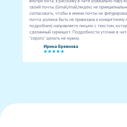
внутри бота, я расскажу в чате (буквально пару к
своей почты (Gmail/mail/яндекс не принципиальн
согласовать, чтобы в имени почты не фигурирова
почта должна быть не привязана к конкретному л
подробнее) направляете письмо с текстом, кото
сделанный скриншот. Подробности уточню в чате
"серого" делать не нужно.
Ирина Бревнова