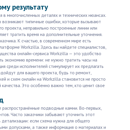
ому результату
я в многочисленных деталях и технических нюансах.
сто возникают типичные ошибки, которые вызывают
го проекта, неправильно построенные линии или
ляет тратить время на дополнительные уточнения.
азчика. К счастью, в современном мире есть
тформе Workzilla. Здесь вы найдете специалистов,
мущества онлайн-сервиса Workzilla — это удобство
ть экономию времени: не нужно тратить часы на
нция среди исполнителей стимулирует их предлагать
дойдут для вашего проекта, будь то ремонт,
й и схем онлайн на Workzilla становится не просто
 качества. Это особенно важно тем, кто ценит свое
д
е распространённые подводные камни. Во-первых,
тов. Часто заказчики забывают уточнить этот
 детализации: если схема нужна для общего
ыми допусками, а также информация о материалах и