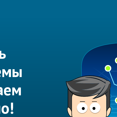
ь
емы
аем
о!