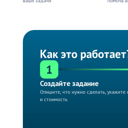
ваши задачи
помочь в
Как это работает
1
Создайте задание
Опишите, что нужно сделать, укажите 
и стоимость