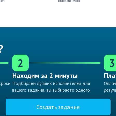
ам
выполнены
?
2
3
Находим за 2 минуты
Пла
сроки
Подбираем лучших исполнителей для
Оплач
вашего задания, вы выбираете одного
резул
Создать задание