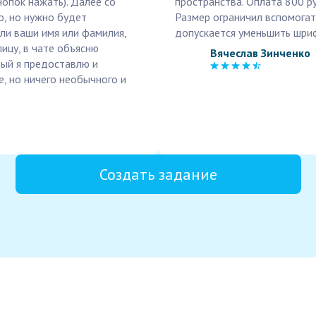
нопок нажать). Далее со
пространства. Оплата 800 ру
о, но нужно будет
Размер ограничил вспомогате
ли ваши имя или фамилия,
допускается уменьшить шриф
ицу, в чате объясню
Вячеслав Зинченко
рый я предоставлю и
, но ничего необычного и
Создать задание