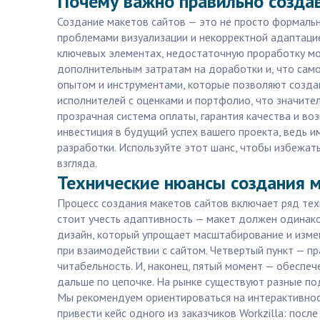
Почему важно правильно созда
Создание макетов сайтов — это не просто формально
проблемами визуализации и некорректной адаптаци
ключевых элементах, недостаточную проработку моби
дополнительным затратам на доработки и, что само
опытом и инструментами, которые позволяют созда
исполнителей с оценками и портфолио, что значител
прозрачная система оплаты, гарантия качества и в
инвестиция в будущий успех вашего проекта, ведь 
разработки. Используйте этот шанс, чтобы избежат
взгляда.
Технические нюансы создания м
Процесс создания макетов сайтов включает ряд тех
стоит учесть адаптивность — макет должен одинак
дизайн, который упрощает масштабирование и измен
при взаимодействии с сайтом. Четвертый пункт — п
читабельность. И, наконец, пятый момент — обеспе
дальше по цепочке. На рынке существуют разные п
Мы рекомендуем ориентироваться на интерактивност
привести кейс одного из заказчиков Workzilla: пос