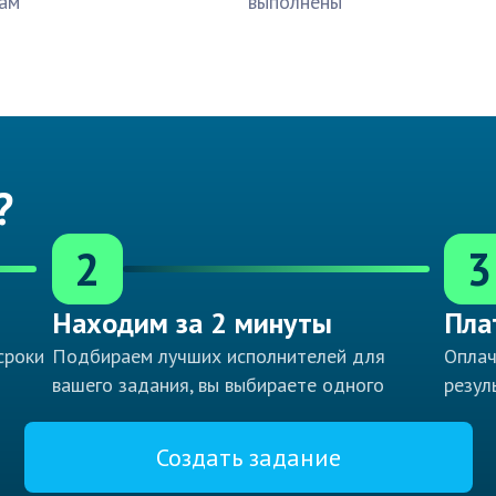
ам
выполнены
?
2
3
Находим за 2 минуты
Пла
сроки
Подбираем лучших исполнителей для
Оплач
вашего задания, вы выбираете одного
резул
Создать задание