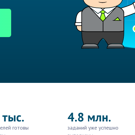
 тыс.
4.8 млн.
елей готовы
заданий уже успешно