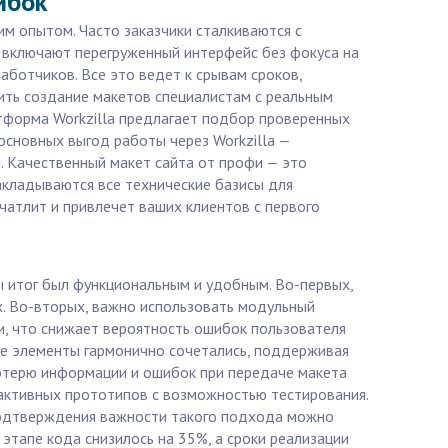
ибок
им опытом. Часто заказчики сталкиваются с
 включают перегруженный интерфейс без фокуса на
аботчиков. Все это ведет к срывам сроков,
ить создание макетов специалистам с реальным
тформа Workzilla предлагает подбор проверенных
основных выгод работы через Workzilla —
. Качественный макет сайта от профи — это
акладываются все технические базисы для
чатлит и привлечет ваших клиентов с первого
ы итог был функциональным и удобным. Во-первых,
. Во-вторых, важно использовать модульный
и, что снижает вероятность ошибок пользователя
ные элементы гармонично сочетались, поддерживая
потерю информации и ошибок при передаче макета
активных прототипов с возможностью тестирования.
 подтверждения важности такого подхода можно
 этапе кода снизилось на 35%, а сроки реализации