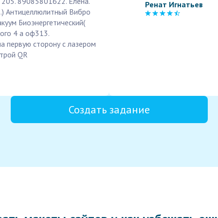
 205. 89085801622. Елена.
Ренат Игнатьев
.) Антицеллюлитный Вибро
куум Биоэнергетический(
ого 4 а оф313.
а первую сторону с лазером
втрой QR
Создать задание