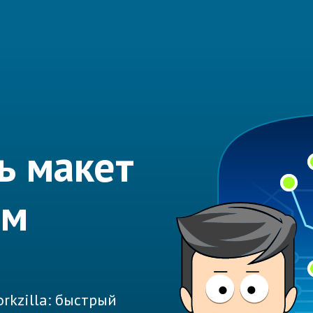
ь макет
ем
rkzilla: быстрый