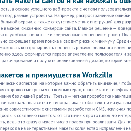
вать макеты сайтов и как избежать ош
сть, а основа успешного веб-проекта с четким пользовательск
ей под разные устройства. Например, распространённые ошибки
льной версии, а также отсутствие четких инструкций для разр
е важное, снижению конверсии сайта. Главное решение — довер
вать удобные, понятные и современные концепции страниц. Пла
ьно сокращает время поиска и сводит риски к минимуму. Среди 
озможность контролировать процесс в режиме реального времени
именно здесь формируется первое впечатление пользователя и з
ь разочарований и получить реализованный дизайн, который впе
акетов и преимущества Workzilla
нических аспектов, на которые важно обратить внимание, чтоб
ово хорошо смотреться на компьютерах, планшетах и телефонах
ения без лишней работы. Третье — четкая проработка навигаци
равильно заданная сетка и типографика, чтобы текст и визуаль
чение совместимости с системами разработки и CMS, исключая 
одходы к созданию макетов: от статичных прототипов до интер
ь, ведь это сразу снижает число правок при реализации. Для
ле перехода на интерактивные макеты количество исправлений на