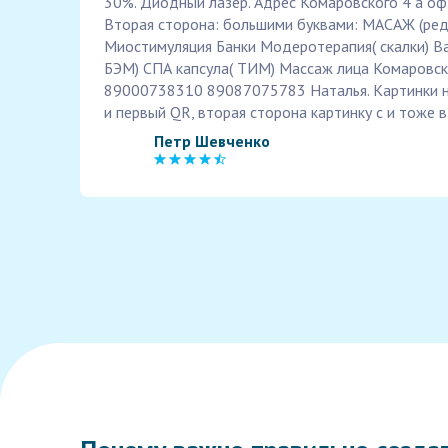
30%. Диодный лазер. Адрес Комаровского 4 а оф
Вторая сторона: большими буквами: МАСАЖ (ред
Миостимуляция Банки Модеротерапия( скалки) Ва
БЭМ) СПА капсула( ТИМ) Массаж лица Комаровск
89000738310 89087075783 Наталья. Картинки н
и первый QR, вторая сторона картинку с и тоже 
Петр Шевченко