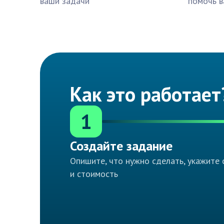
ваши задачи
помочь в
Как это работает
1
Создайте задание
Опишите, что нужно сделать, укажите 
и стоимость