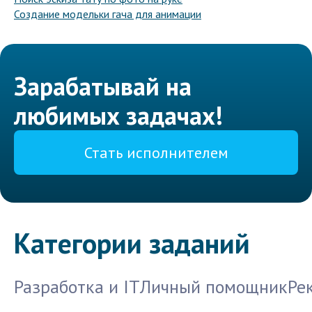
Создание модельки гача для анимации
Зарабатывай на
любимых задачах!
Стать исполнителем
Категории заданий
Разработка и IT
Личный помощник
Ре