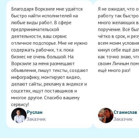
Благодаря Воркзиле мне удаётся
Я не ожидал, что 
быстро найти исполнителей на
работу так быстро,
любые виды работ. В сфере
много желающих в
предпринимательской
поручение. Всё бы
деятельности, ваш сервис
чётко в срок, и ре
отличное подспорье. Мне не нужно
всем моим условия
содержать рабочих, т.к. пока
кинул себе ещё ден
бизнес не очень большой. На
как точно знаю, ч
Воркзиле за меня размещают
своим Личным пом
объявления, пишут тексты, создают
ещё много раз!
инфографику, монтируют видео,
делают сайты, рекламу в яндексе и
соцсетях, ищут поставщиков и
многое другое. Спасибо вашему
сервису!
Руслан
Станислав
Заказчик
Заказчик