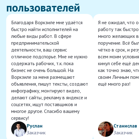
пользователей
Благодаря Воркзиле мне удаётся
Я не ожидал, что 
быстро найти исполнителей на
работу так быстро,
любые виды работ. В сфере
много желающих в
предпринимательской
поручение. Всё бы
деятельности, ваш сервис
чётко в срок, и ре
отличное подспорье. Мне не нужно
всем моим условия
содержать рабочих, т.к. пока
кинул себе ещё ден
бизнес не очень большой. На
как точно знаю, ч
Воркзиле за меня размещают
своим Личным пом
объявления, пишут тексты, создают
ещё много раз!
инфографику, монтируют видео,
делают сайты, рекламу в яндексе и
соцсетях, ищут поставщиков и
многое другое. Спасибо вашему
сервису!
Руслан
Станислав
Заказчик
Заказчик