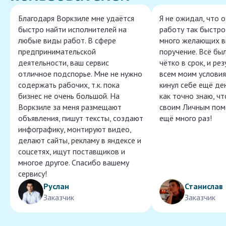
Благодаря Воркзиле мне удаётся
Я не ожидал, что 
быстро найти исполнителей на
работу так быстро,
любые виды работ. В сфере
много желающих в
предпринимательской
поручение. Всё бы
деятельности, ваш сервис
чётко в срок, и ре
отличное подспорье. Мне не нужно
всем моим условия
содержать рабочих, т.к. пока
кинул себе ещё ден
бизнес не очень большой. На
как точно знаю, ч
Воркзиле за меня размещают
своим Личным пом
объявления, пишут тексты, создают
ещё много раз!
инфографику, монтируют видео,
делают сайты, рекламу в яндексе и
соцсетях, ищут поставщиков и
многое другое. Спасибо вашему
сервису!
Руслан
Станислав
Заказчик
Заказчик