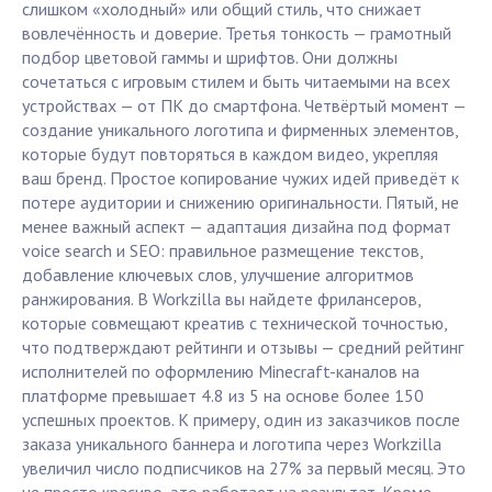
слишком «холодный» или общий стиль, что снижает
вовлечённость и доверие. Третья тонкость — грамотный
подбор цветовой гаммы и шрифтов. Они должны
сочетаться с игровым стилем и быть читаемыми на всех
устройствах — от ПК до смартфона. Четвёртый момент —
создание уникального логотипа и фирменных элементов,
которые будут повторяться в каждом видео, укрепляя
ваш бренд. Простое копирование чужих идей приведёт к
потере аудитории и снижению оригинальности. Пятый, не
менее важный аспект — адаптация дизайна под формат
voice search и SEO: правильное размещение текстов,
добавление ключевых слов, улучшение алгоритмов
ранжирования. В Workzilla вы найдете фрилансеров,
которые совмещают креатив с технической точностью,
что подтверждают рейтинги и отзывы — средний рейтинг
исполнителей по оформлению Minecraft-каналов на
платформе превышает 4.8 из 5 на основе более 150
успешных проектов. К примеру, один из заказчиков после
заказа уникального баннера и логотипа через Workzilla
увеличил число подписчиков на 27% за первый месяц. Это