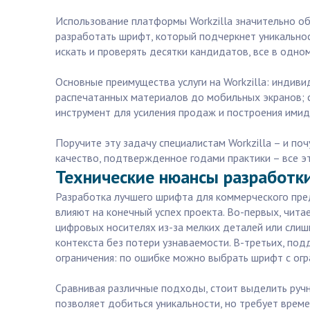
Использование платформы Workzilla значительно об
разработать шрифт, который подчеркнет уникальнос
искать и проверять десятки кандидатов, все в одном
Основные преимущества услуги на Workzilla: индив
распечатанных материалов до мобильных экранов; с
инструмент для усиления продаж и построения имид
Поручите эту задачу специалистам Workzilla – и по
качество, подтвержденное годами практики – все эт
Технические нюансы разработки
Разработка лучшего шрифта для коммерческого пред
влияют на конечный успех проекта. Во-первых, чит
цифровых носителях из-за мелких деталей или слиш
контекста без потери узнаваемости. В-третьих, по
ограничения: по ошибке можно выбрать шрифт с огр
Сравнивая различные подходы, стоит выделить руч
позволяет добиться уникальности, но требует врем