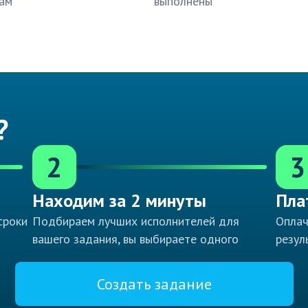
ам
выполнены
?
2
3
Находим за 2 минуты
Пла
сроки
Подбираем лучших исполнителей для
Оплач
вашего задания, вы выбираете одного
резул
Создать задание