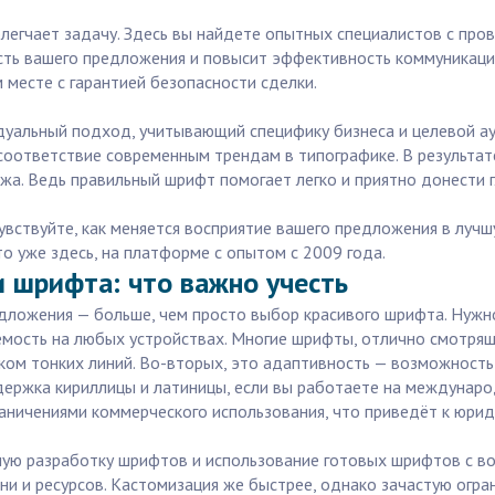
легчает задачу. Здесь вы найдете опытных специалистов с пр
ть вашего предложения и повысит эффективность коммуникации.
 месте с гарантией безопасности сделки.
идуальный подход, учитывающий специфику бизнеса и целевой а
оответствие современным трендам в типографике. В результате
жа. Ведь правильный шрифт помогает легко и приятно донести г
чувствуйте, как меняется восприятие вашего предложения в луч
о уже здесь, на платформе с опытом с 2009 года.
 шрифта: что важно учесть
ложения — больше, чем просто выбор красивого шрифта. Нужно
аемость на любых устройствах. Многие шрифты, отлично смотря
ком тонких линий. Во-вторых, это адаптивность — возможность
ддержка кириллицы и латиницы, если вы работаете на междунар
аничениями коммерческого использования, что приведёт к юри
ную разработку шрифтов и использование готовых шрифтов с в
ени и ресурсов. Кастомизация же быстрее, однако зачастую огр