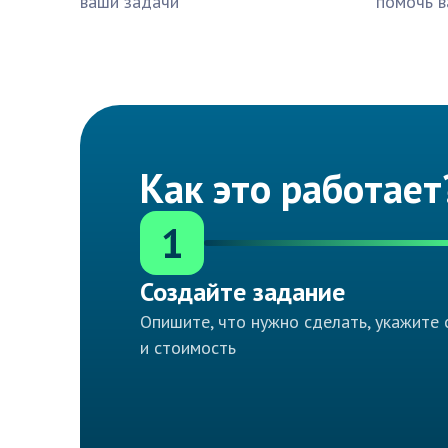
ваши задачи
помочь в
Как это работает
1
Создайте задание
Опишите, что нужно сделать, укажите 
и стоимость