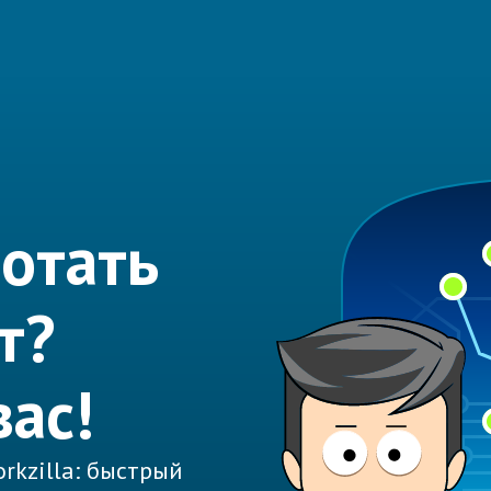
отать
т?
вас!
rkzilla: быстрый