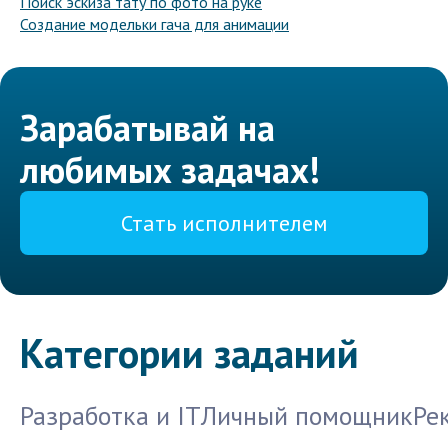
Поиск эскиза тату по фото на руке
Создание модельки гача для анимации
Зарабатывай на
любимых задачах!
Стать исполнителем
Категории заданий
Разработка и IT
Личный помощник
Ре