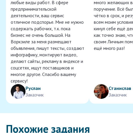
любые виды работ. В сфере
много желающих в
предпринимательской
поручение. Всё бы
деятельности, ваш сервис
чётко в срок, и ре
отличное подспорье. Мне не нужно
всем моим условия
содержать рабочих, т.к. пока
кинул себе ещё ден
бизнес не очень большой. На
как точно знаю, ч
Воркзиле за меня размещают
своим Личным пом
объявления, пишут тексты, создают
ещё много раз!
инфографику, монтируют видео,
делают сайты, рекламу в яндексе и
соцсетях, ищут поставщиков и
многое другое. Спасибо вашему
сервису!
Руслан
Станислав
Заказчик
Заказчик
Похожие задания