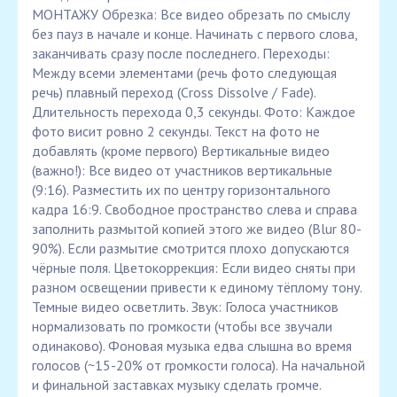
МОНТАЖУ Обрезка: Все видео обрезать по смыслу
без пауз в начале и конце. Начинать с первого слова,
заканчивать сразу после последнего. Переходы:
Между всеми элементами (речь фото следующая
речь) плавный переход (Cross Dissolve / Fade).
Длительность перехода 0,3 секунды. Фото: Каждое
фото висит ровно 2 секунды. Текст на фото не
добавлять (кроме первого) Вертикальные видео
(важно!): Все видео от участников вертикальные
(9:16). Разместить их по центру горизонтального
кадра 16:9. Свободное пространство слева и справа
заполнить размытой копией этого же видео (Blur 80-
90%). Если размытие смотрится плохо допускаются
чёрные поля. Цветокоррекция: Если видео сняты при
разном освещении привести к единому тёплому тону.
Темные видео осветлить. Звук: Голоса участников
нормализовать по громкости (чтобы все звучали
одинаково). Фоновая музыка едва слышна во время
голосов (~15-20% от громкости голоса). На начальной
и финальной заставках музыку сделать громче.