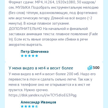
Формат сдачи: MP4, H.264, 1920x1080, 30 кадров/
сек. МУЗЫКА Подобрать инструментальную мелодию
(без слов) тёплую, вдохновляющую, под фортепиано
или акустическую гитару. Длиной на всё видео (~2
минуты). В конце плавное затухание.
ДОПОЛНИТЕЛЬНО На начальной и финальной
заставках анимация текста: плавное появление (Fade
In). Если есть явные оговорки или сбивки в речи
аккуратно вырезать.
Петр Шевченко
У меня видео в мп4 и весит более
300
У меня видео в мп4 и весит более 200 мб. Надо его
перевести в mov и сделать сильно легче. Так как у
меня в телефоне оно не открывается и в инст не
грузится. Нужно срочно.
https://disk.yandex.ru/i/wTCY5dIoEG3Pqg
Александр Иванцов