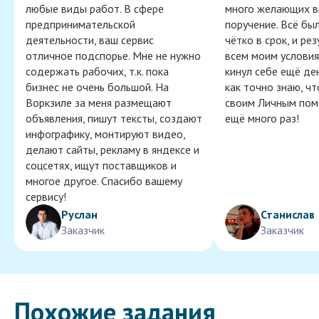
любые виды работ. В сфере
много желающих в
предпринимательской
поручение. Всё бы
деятельности, ваш сервис
чётко в срок, и ре
отличное подспорье. Мне не нужно
всем моим условия
содержать рабочих, т.к. пока
кинул себе ещё ден
бизнес не очень большой. На
как точно знаю, ч
Воркзиле за меня размещают
своим Личным пом
объявления, пишут тексты, создают
ещё много раз!
инфографику, монтируют видео,
делают сайты, рекламу в яндексе и
соцсетях, ищут поставщиков и
многое другое. Спасибо вашему
сервису!
Руслан
Станислав
Заказчик
Заказчик
Похожие задания