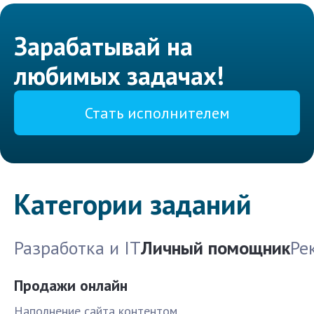
Зарабатывай на
любимых задачах!
Стать исполнителем
Категории заданий
Разработка и IT
Личный помощник
Ре
Продажи онлайн
Наполнение сайта контентом