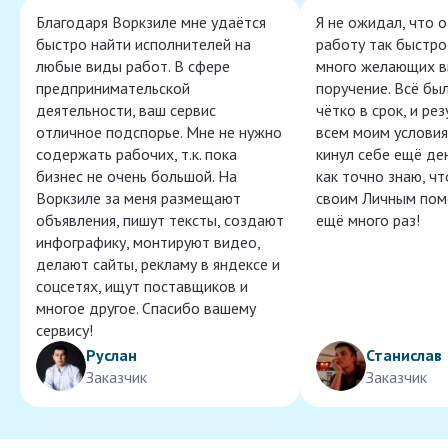
Благодаря Воркзиле мне удаётся
Я не ожидал, что 
быстро найти исполнителей на
работу так быстро,
любые виды работ. В сфере
много желающих в
предпринимательской
поручение. Всё бы
деятельности, ваш сервис
чётко в срок, и ре
отличное подспорье. Мне не нужно
всем моим условия
содержать рабочих, т.к. пока
кинул себе ещё ден
бизнес не очень большой. На
как точно знаю, ч
Воркзиле за меня размещают
своим Личным пом
объявления, пишут тексты, создают
ещё много раз!
инфографику, монтируют видео,
делают сайты, рекламу в яндексе и
соцсетях, ищут поставщиков и
многое другое. Спасибо вашему
сервису!
Руслан
Станислав
Заказчик
Заказчик