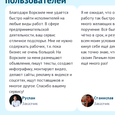
Благодаря Воркзиле мне удаётся
Я не ожидал, что 
быстро найти исполнителей на
работу так быстро,
любые виды работ. В сфере
много желающих в
предпринимательской
поручение. Всё бы
деятельности, ваш сервис
чётко в срок, и ре
отличное подспорье. Мне не нужно
всем моим условия
содержать рабочих, т.к. пока
кинул себе ещё ден
бизнес не очень большой. На
как точно знаю, ч
Воркзиле за меня размещают
своим Личным пом
объявления, пишут тексты, создают
ещё много раз!
инфографику, монтируют видео,
делают сайты, рекламу в яндексе и
соцсетях, ищут поставщиков и
многое другое. Спасибо вашему
сервису!
Руслан
Станислав
Заказчик
Заказчик