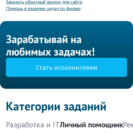
Заказать обратный звонок для сайта
Помощь в решении задач по физике
Зарабатывай на
любимых задачах!
Стать исполнителем
Категории заданий
Разработка и IT
Личный помощник
Ре