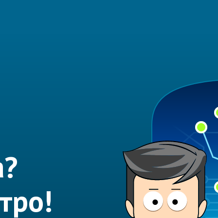
а?
тро!