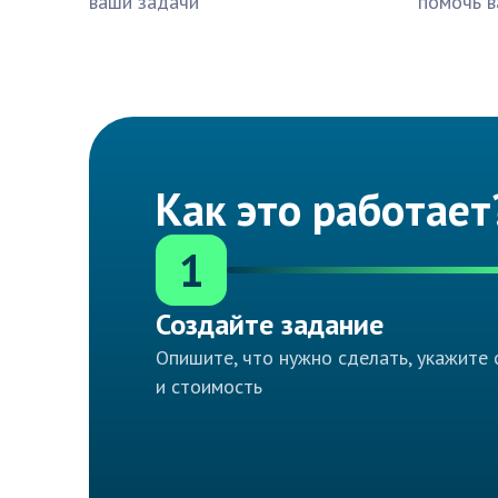
ваши задачи
помочь в
Как это работает
1
Создайте задание
Опишите, что нужно сделать, укажите 
и стоимость