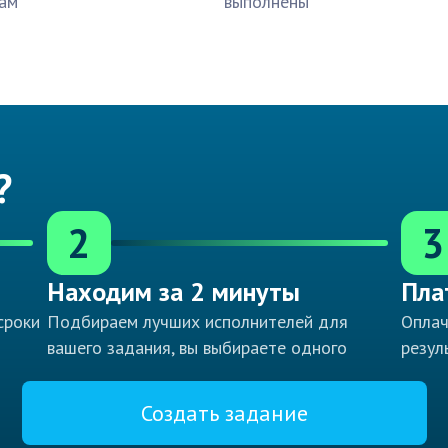
ам
выполнены
?
2
3
Находим за 2 минуты
Пла
сроки
Подбираем лучших исполнителей для
Оплач
вашего задания, вы выбираете одного
резул
Создать задание