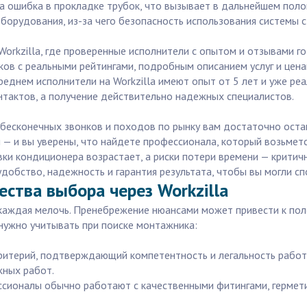
на ошибка в прокладке трубок, что вызывает в дальнейшем поло
орудования, из-за чего безопасность использования системы ст
rkzilla, где проверенные исполнители с опытом и отзывами го
ов с реальными рейтингами, подробным описанием услуг и ценам
среднем исполнители на Workzilla имеют опыт от 5 лет и уже р
онтактов, а получение действительно надежных специалистов.
то бесконечных звонков и походов по рынку вам достаточно ост
ам — и вы уверены, что найдете профессионала, который возьмет
вки кондиционера возрастает, а риски потери времени — критичн
удобство, надежность и гарантия результата, чтобы вы могли 
ства выбора через Workzilla
каждая мелочь. Пренебрежение нюансами может привести к по
нужно учитывать при поиске монтажника:
критерий, подтверждающий компетентность и легальность работ
жных работ.
сионалы обычно работают с качественными фитингами, гермети