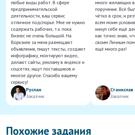
любые виды работ. В сфере
много желающих в
предпринимательской
поручение. Всё бы
деятельности, ваш сервис
чётко в срок, и ре
отличное подспорье. Мне не нужно
всем моим условия
содержать рабочих, т.к. пока
кинул себе ещё ден
бизнес не очень большой. На
как точно знаю, ч
Воркзиле за меня размещают
своим Личным пом
объявления, пишут тексты, создают
ещё много раз!
инфографику, монтируют видео,
делают сайты, рекламу в яндексе и
соцсетях, ищут поставщиков и
многое другое. Спасибо вашему
сервису!
Руслан
Станислав
Заказчик
Заказчик
Похожие задания