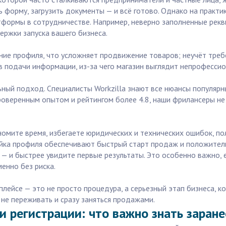
 форму, загрузить документы — и всё готово. Однако на практи
тформы в сотрудничестве. Например, неверно заполненные рекв
ержки запуска вашего бизнеса.
ие профиля, что усложняет продвижение товаров; неучёт треб
в подачи информации, из-за чего магазин выглядит непрофессио
ый подход. Специалисты Workzilla знают все нюансы популярны
 проверенным опытом и рейтингом более 4.8, наши фрилансеры н
ономите время, избегаете юридических и технических ошибок, п
ойка профиля обеспечивают быстрый старт продаж и положител
 — и быстрее увидите первые результаты. Это особенно важно, 
енно без риска.
лейсе — это не просто процедура, а серьезный этап бизнеса, ко
не переживать и сразу заняться продажами.
и регистрации: что важно знать заране