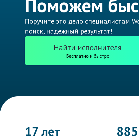
Поможем быс
Поручите это дело специалистам Wo
поиск, надежный результат!
Найти исполнителя
Бесплатно и быстро
17 лет
885