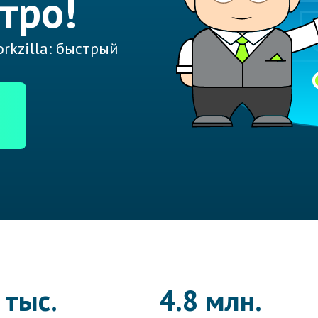
тро!
rkzilla: быстрый
 тыс.
4.8 млн.