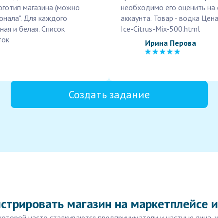
оготип магазина (можно
необходимо его оценить на 
онала". Для каждого
аккаунта. Товар - водка Цена 
ная и белая. Список
Ice-Citrus-Mix-500.html
ток
Ирина Перова
Создать задание
стрировать магазин на маркетплейсе 
с которой часто сталкиваются предприниматели и частные лица