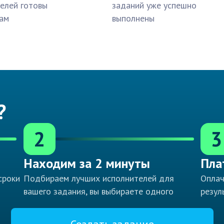
елей готовы
заданий уже успешно
ам
выполнены
?
2
3
Находим за 2 минуты
Пла
сроки
Подбираем лучших исполнителей для
Оплач
вашего задания, вы выбираете одного
резул