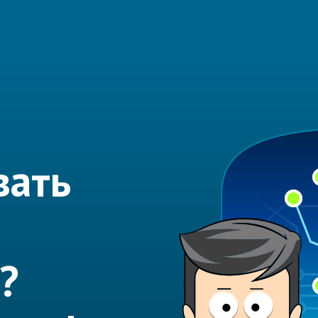
вать
?