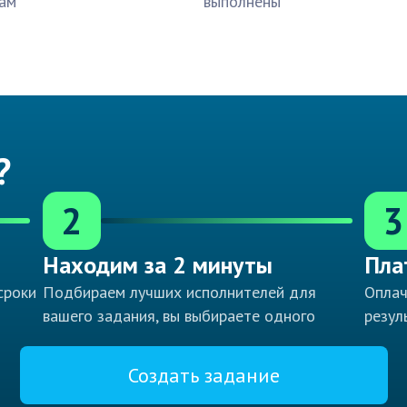
ам
выполнены
?
2
3
Находим за 2 минуты
Пла
сроки
Подбираем лучших исполнителей для
Оплач
вашего задания, вы выбираете одного
резул
Создать задание