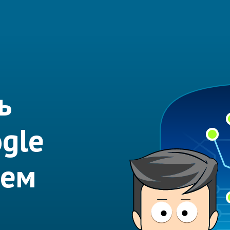
ь
ogle
аем