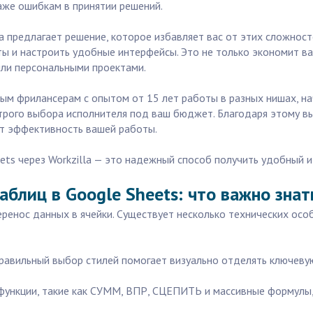
аже ошибкам в принятии решений.
la предлагает решение, которое избавляет вас от этих сложно
ы и настроить удобные интерфейсы. Это не только экономит ваш
или персональными проектами.
ным фрилансерам с опытом от 15 лет работы в разных нишах, н
рого выбора исполнителя под ваш бюджет. Благодаря этому вы
ит эффективность вашей работы.
eets через Workzilla — это надежный способ получить удобный 
аблиц в Google Sheets: что важно знат
еренос данных в ячейки. Существует несколько технических осо
равильный выбор стилей помогает визуально отделять ключеву
функции, такие как СУММ, ВПР, СЦЕПИТЬ и массивные формулы,