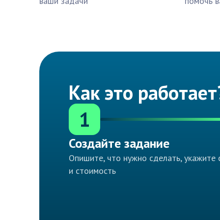
ваши задачи
помочь в
Как это работает
1
Создайте задание
Опишите, что нужно сделать, укажите 
и стоимость