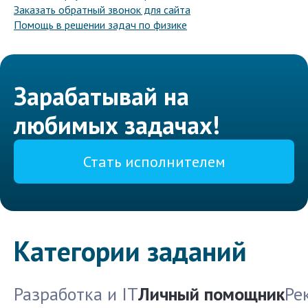
Заказать обратный звонок для сайта
Помощь в решении задач по физике
Зарабатывай на
любимых задачах!
Стать исполнителем
Категории заданий
Разработка и IT
Личный помощник
Ре