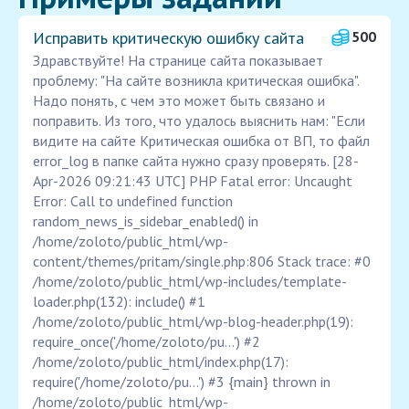
Исправить критическую ошибку сайта
500
Здравствуйте! На странице сайта показывает
проблему: "На сайте возникла критическая ошибка".
Надо понять, с чем это может быть связано и
поправить. Из того, что удалось выяснить нам: "Если
видите на сайте Критическая ошибка от ВП, то файл
error_log в папке сайта нужно сразу проверять. [28-
Apr-2026 09:21:43 UTC] PHP Fatal error: Uncaught
Error: Call to undefined function
random_news_is_sidebar_enabled() in
/home/zoloto/public_html/wp-
content/themes/pritam/single.php:806 Stack trace: #0
/home/zoloto/public_html/wp-includes/template-
loader.php(132): include() #1
/home/zoloto/public_html/wp-blog-header.php(19):
require_once('/home/zoloto/pu...') #2
/home/zoloto/public_html/index.php(17):
require('/home/zoloto/pu...') #3 {main} thrown in
/home/zoloto/public_html/wp-