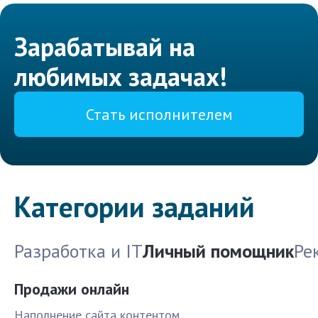
Зарабатывай на
любимых задачах!
Стать исполнителем
Категории заданий
Разработка и IT
Личный помощник
Ре
Продажи онлайн
Наполнение сайта контентом