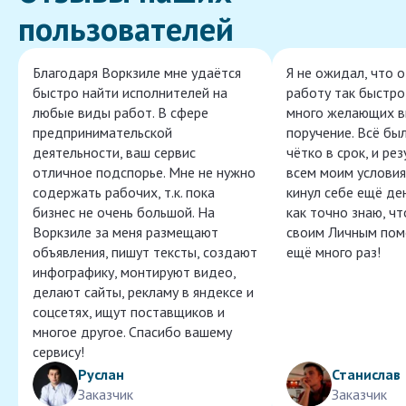
пользователей
Благодаря Воркзиле мне удаётся
Я не ожидал, что 
быстро найти исполнителей на
работу так быстро,
любые виды работ. В сфере
много желающих в
предпринимательской
поручение. Всё бы
деятельности, ваш сервис
чётко в срок, и ре
отличное подспорье. Мне не нужно
всем моим условия
содержать рабочих, т.к. пока
кинул себе ещё ден
бизнес не очень большой. На
как точно знаю, ч
Воркзиле за меня размещают
своим Личным пом
объявления, пишут тексты, создают
ещё много раз!
инфографику, монтируют видео,
делают сайты, рекламу в яндексе и
соцсетях, ищут поставщиков и
многое другое. Спасибо вашему
сервису!
Руслан
Станислав
Заказчик
Заказчик