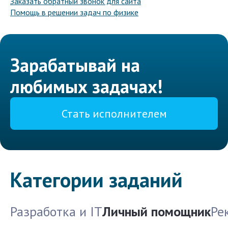
Заказать обратный звонок для сайта
Помощь в решении задач по физике
Зарабатывай на
любимых задачах!
Стать исполнителем
Категории заданий
Разработка и IT
Личный помощник
Ре