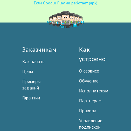
Если Google Play не работает (apk)
Заказчикам
Как
устроено
Как начать
О сервисе
Цены
Обучение
Примеры
заданий
Исполнителям
Гарантии
Партнерам
Правила
Управление
подпиской