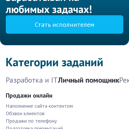
любимых задачах!
Стать исполнителем
Категории заданий
Разработка и IT
Личный помощник
Ре
Продажи онлайн
Наполнение сайта контентом
Обзвон клиентов
Продажи по телефону
Подготовка презентаций