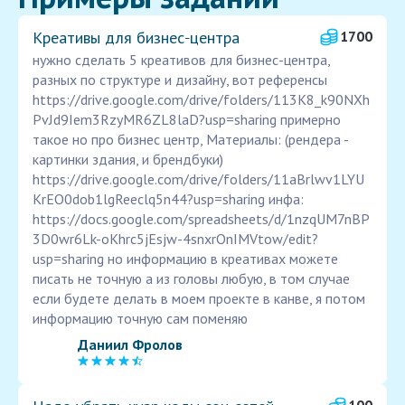
Креативы для бизнес‑центра
1700
нужно сделать 5 креативов для бизнес-центра,
разных по структуре и дизайну, вот референсы
https://drive.google.com/drive/folders/113K8_k90NXh
PvJd9Iem3RzyMR6ZL8laD?usp=sharing примерно
такое но про бизнес центр, Материалы: (рендера -
картинки здания, и брендбуки)
https://drive.google.com/drive/folders/11aBrlwv1LYU
KrEO0dob1lgReeclq5n44?usp=sharing инфа:
https://docs.google.com/spreadsheets/d/1nzqUM7nBP
3D0wr6Lk-oKhrc5jEsjw-4snxrOnIMVtow/edit?
usp=sharing но информацию в креативах можете
писать не точную а из головы любую, в том случае
если будете делать в моем проекте в канве, я потом
информацию точную сам поменяю
Даниил Фролов