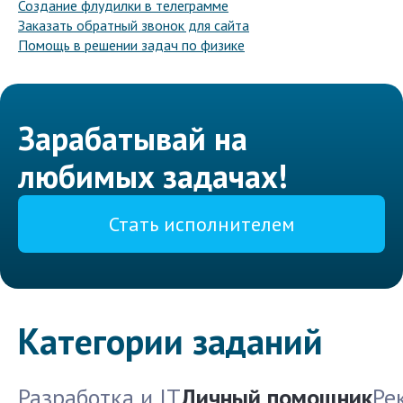
Создание флудилки в телеграмме
Заказать обратный звонок для сайта
Помощь в решении задач по физике
Зарабатывай на
любимых задачах!
Стать исполнителем
Категории заданий
Разработка и IT
Личный помощник
Ре