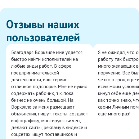
Отзывы наших
пользователей
Благодаря Воркзиле мне удаётся
Я не ожидал, что 
быстро найти исполнителей на
работу так быстро,
любые виды работ. В сфере
много желающих в
предпринимательской
поручение. Всё бы
деятельности, ваш сервис
чётко в срок, и ре
отличное подспорье. Мне не нужно
всем моим условия
содержать рабочих, т.к. пока
кинул себе ещё ден
бизнес не очень большой. На
как точно знаю, ч
Воркзиле за меня размещают
своим Личным пом
объявления, пишут тексты, создают
ещё много раз!
инфографику, монтируют видео,
делают сайты, рекламу в яндексе и
соцсетях, ищут поставщиков и