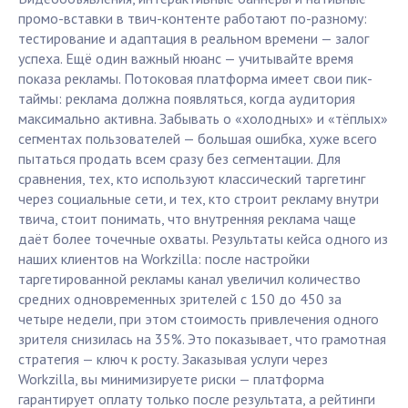
промо-вставки в твич-контенте работают по-разному:
тестирование и адаптация в реальном времени — залог
успеха. Ещё один важный нюанс — учитывайте время
показа рекламы. Потоковая платформа имеет свои пик-
таймы: реклама должна появляться, когда аудитория
максимально активна. Забывать о «холодных» и «тёплых»
сегментах пользователей — большая ошибка, хуже всего
пытаться продать всем сразу без сегментации. Для
сравнения, тех, кто используют классический таргетинг
через социальные сети, и тех, кто строит рекламу внутри
твича, стоит понимать, что внутренняя реклама чаще
даёт более точечные охваты. Результаты кейса одного из
наших клиентов на Workzilla: после настройки
таргетированной рекламы канал увеличил количество
средних одновременных зрителей с 150 до 450 за
четыре недели, при этом стоимость привлечения одного
зрителя снизилась на 35%. Это показывает, что грамотная
стратегия — ключ к росту. Заказывая услуги через
Workzilla, вы минимизируете риски — платформа
гарантирует оплату только после результата, а рейтинги