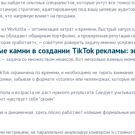
 вы найдете опытных специалистов, которые учтут все тонкост
ботанную стратегию, адаптированную под вашу целевую аудитор
в, что напрямую влияет на продажи.
з Workzilla — оптимизация затрат и времени, быстрый запуск к
мы обладают обширным портфолио, а проверенная репутация гар
орая «работает», — советуем доверить задачу именно услугам н
е камни в создании TikTok рекламы: э
а — задача со множеством нюансов. Вот несколько важных моме
kTok ограничена по времени, и необходимо не терять внимания 
ики, забывая о формате «stories» или челленджах, которые л
 пола и возраста не даст нужного результата. Следует учитыват
т чувствует себя "своим".
ая и динамичная, здесь плохо работают излишне формальные и
ыми метриками, не параллельно анализируя конверсии и стоимос