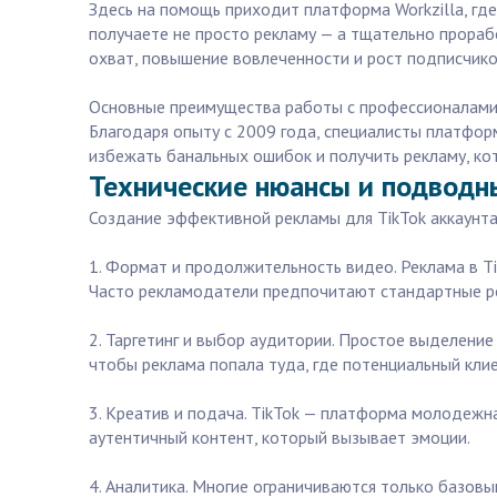
Здесь на помощь приходит платформа Workzilla, где
получаете не просто рекламу — а тщательно прора
охват, повышение вовлеченности и рост подписчико
Основные преимущества работы с профессионалами и
Благодаря опыту с 2009 года, специалисты платфор
избежать банальных ошибок и получить рекламу, кот
Технические нюансы и подводны
Создание эффективной рекламы для TikTok аккаунт
1. Формат и продолжительность видео. Реклама в Ti
Часто рекламодатели предпочитают стандартные рол
2. Таргетинг и выбор аудитории. Простое выделение
чтобы реклама попала туда, где потенциальный клиен
3. Креатив и подача. TikTok — платформа молодежн
аутентичный контент, который вызывает эмоции.
4. Аналитика. Многие ограничиваются только базов