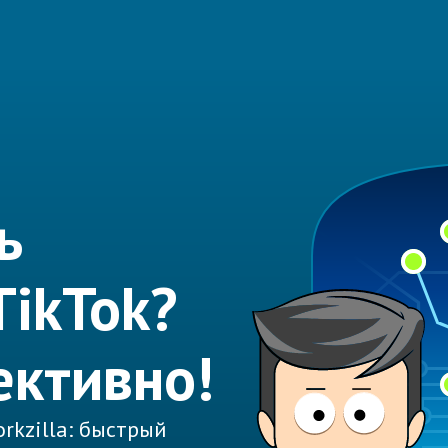
ь
TikTok?
ктивно!
rkzilla: быстрый