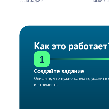
ваши задачи
помочь в
Как это работает
1
Создайте задание
Опишите, что нужно сделать, укажите 
и стоимость