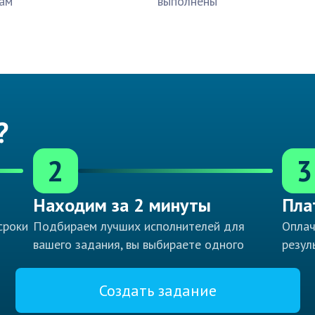
ам
выполнены
?
2
3
Находим за 2 минуты
Пла
сроки
Подбираем лучших исполнителей для
Оплач
вашего задания, вы выбираете одного
резул
Создать задание