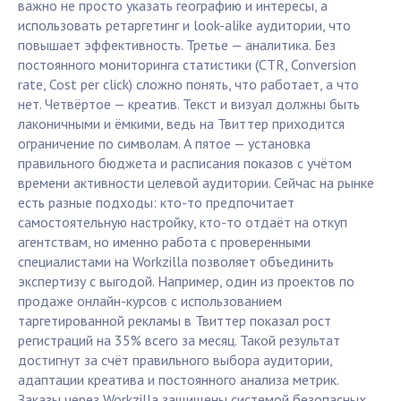
важно не просто указать географию и интересы, а
использовать ретаргетинг и look-alike аудитории, что
повышает эффективность. Третье — аналитика. Без
постоянного мониторинга статистики (CTR, Conversion
rate, Cost per click) сложно понять, что работает, а что
нет. Четвёртое — креатив. Текст и визуал должны быть
лаконичными и ёмкими, ведь на Твиттер приходится
ограничение по символам. А пятое — установка
правильного бюджета и расписания показов с учётом
времени активности целевой аудитории. Сейчас на рынке
есть разные подходы: кто-то предпочитает
самостоятельную настройку, кто-то отдаёт на откуп
агентствам, но именно работа с проверенными
специалистами на Workzilla позволяет объединить
экспертизу с выгодой. Например, один из проектов по
продаже онлайн-курсов с использованием
таргетированной рекламы в Твиттер показал рост
регистраций на 35% всего за месяц. Такой результат
достигнут за счёт правильного выбора аудитории,
адаптации креатива и постоянного анализа метрик.
Заказы через Workzilla защищены системой безопасных