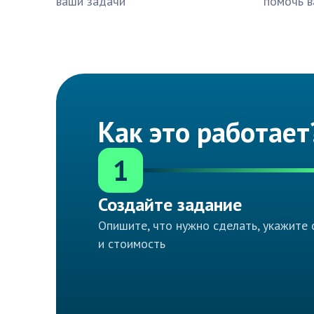
ваши задачи
помочь в
Как это работает
1
Создайте задание
Опишите, что нужно сделать, укажите 
и стоимость