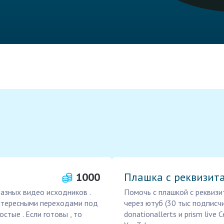
1000
Плашка с реквизит
азных видео исходников .
Помочь с плашкой с реквиз
интересными переходами под
через ютуб (30 тыс подписч
стые . Если готовы , то
donationallerts и prism liv