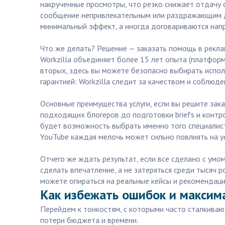
накрученные просмотры, что резко снижает отдачу 
сообщение непривлекательным или раздражающим дл
минимальный эффект, а иногда договариваются напр
Что же делать? Решение — заказать помощь в рекла
Workzilla объединяет более 15 лет опыта (платформа
вторых, здесь вы можете безопасно выбирать испол
гарантией: Workzilla следит за качеством и соблюд
Основные преимущества услуги, если вы решите зак
подходящих блогеров до подготовки briefs и контро
будет возможность выбрать именно того специалист
YouTube каждая мелочь может сильно повлиять на у
Отчего же ждать результат, если все сделано с ум
сделать впечатление, а не затеряться среди тысяч р
можете опираться на реальные кейсы и рекомендаци
Как избежать ошибок и максима
Перейдем к тонкостям, с которыми часто сталкивают
потери бюджета и времени.