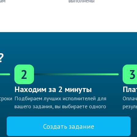
ам
выполнены
?
2
3
Находим за 2 минуты
Пла
сроки
Подбираем лучших исполнителей для
Оплач
вашего задания, вы выбираете одного
резул
Создать задание