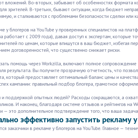
от вложений. Во-вторых, забывают об особенностях формата к
я зрителей. В-третьих, бывают ситуации, когда бюджет неправ
ямую, и сталкиваются с проблемами безопасности сделки или к
ме у блогеров на YouTube у проверенных специалистов на платф
 работает с 2009 года), давая доступ к экспертам, которые точ
нителей по ценам, которые впишутся в ваш бюджет, избегая пер
ением договоренностей, что существенно снижает риски.
азать помощь через Workzilla, включают полное сопровождение
ля результата. Вы получите прозрачную отчетность, что позвол
а, который предоставляет оптимальный баланс цены и качества.
спех кампании: правильный подбор блогера, грамотное оформлен
ом и поддержкой опытных людей? Расходы сокращаются, а охват
оликов. И наконец, благодаря системе отзывов и рейтингов на Wo
и — это дополнительное подтверждение того, что ваша задача
льно эффективно запустить рекламу у
ся заказчики в рекламе у блогеров на YouTube. Главное — техн