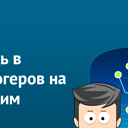
ь в
огеров на
шим