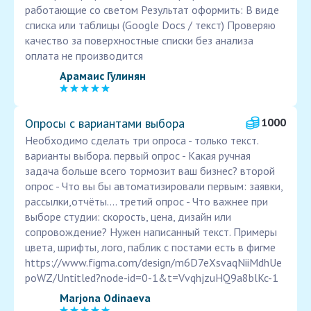
работающие со светом Результат оформить: В виде
списка или таблицы (Google Docs / текст) Проверяю
качество за поверхностные списки без анализа
оплата не производится
Арамаис Гулинян
Опросы с вариантами выбора
1000
Необходимо сделать три опроса - только текст.
варианты выбора. первый опрос - Какая ручная
задача больше всего тормозит ваш бизнес? второй
опрос - Что вы бы автоматизировали первым: заявки,
рассылки,отчёты.... третий опрос - Что важнее при
выборе студии: скорость, цена, дизайн или
сопровождение? Нужен написанный текст. Примеры
цвета, шрифты, лого, паблик с постами есть в фигме
https://www.figma.com/design/m6D7eXsvaqNiiMdhUe
poWZ/Untitled?node-id=0-1&t=VvqhjzuHQ9a8blKc-1
Marjona Odinaeva