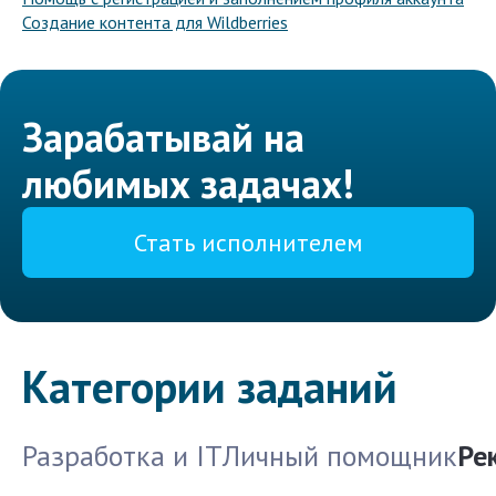
Создание контента для Wildberries
Зарабатывай на
любимых задачах!
Стать исполнителем
Категории заданий
Разработка и IT
Личный помощник
Ре