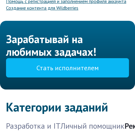
Помощь с регистрацией и заполнением профиля аккаунта
Создание контента для Wildberries
Зарабатывай на
любимых задачах!
Стать исполнителем
Категории заданий
Разработка и IT
Личный помощник
Ре