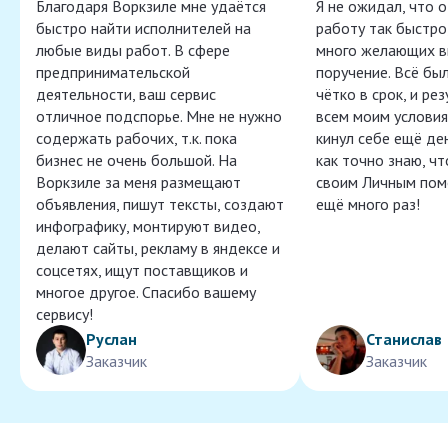
Благодаря Воркзиле мне удаётся
Я не ожидал, что 
быстро найти исполнителей на
работу так быстро,
любые виды работ. В сфере
много желающих в
предпринимательской
поручение. Всё бы
деятельности, ваш сервис
чётко в срок, и ре
отличное подспорье. Мне не нужно
всем моим условия
содержать рабочих, т.к. пока
кинул себе ещё ден
бизнес не очень большой. На
как точно знаю, ч
Воркзиле за меня размещают
своим Личным пом
объявления, пишут тексты, создают
ещё много раз!
инфографику, монтируют видео,
делают сайты, рекламу в яндексе и
соцсетях, ищут поставщиков и
многое другое. Спасибо вашему
сервису!
Руслан
Станислав
Заказчик
Заказчик