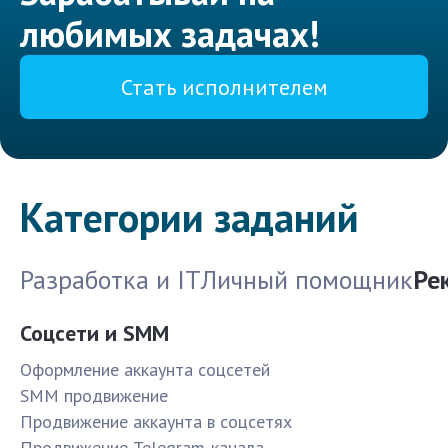
любимых задачах!
Стать исполнителем
Категории заданий
Разработка и IT
Личный помощник
Ре
Соцсети и SMM
Оформление аккаунта соцсетей
SMM продвижение
Продвижение аккаунта в соцсетях
Продвижение Telegram-канала