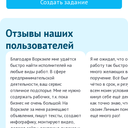
Создать задание
Отзывы наших
пользователей
Благодаря Воркзиле мне удаётся
Я не ожидал, что 
быстро найти исполнителей на
работу так быстро,
любые виды работ. В сфере
много желающих в
предпринимательской
поручение. Всё бы
деятельности, ваш сервис
чётко в срок, и ре
отличное подспорье. Мне не нужно
всем моим условия
содержать рабочих, т.к. пока
кинул себе ещё ден
бизнес не очень большой. На
как точно знаю, ч
Воркзиле за меня размещают
своим Личным пом
объявления, пишут тексты, создают
ещё много раз!
инфографику, монтируют видео,