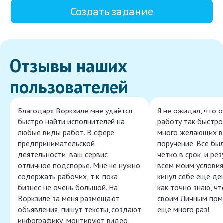
Создать задание
Отзывы наших
пользователей
Благодаря Воркзиле мне удаётся
Я не ожидал, что 
быстро найти исполнителей на
работу так быстро,
любые виды работ. В сфере
много желающих в
предпринимательской
поручение. Всё бы
деятельности, ваш сервис
чётко в срок, и ре
отличное подспорье. Мне не нужно
всем моим условия
содержать рабочих, т.к. пока
кинул себе ещё ден
бизнес не очень большой. На
как точно знаю, ч
Воркзиле за меня размещают
своим Личным пом
объявления, пишут тексты, создают
ещё много раз!
инфографику, монтируют видео,