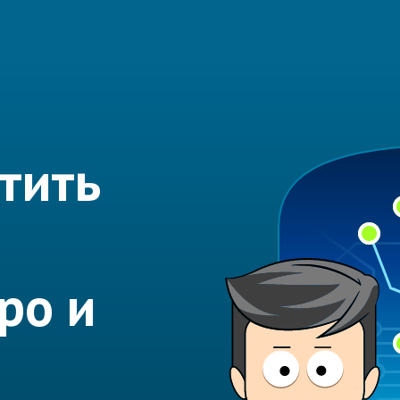
тить
?
ро и