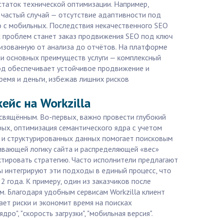
статок технической оптимизации. Например,
н частый случай — отсутствие адаптивности под
о с мобильных. Последствия некачественного SEO
х проблем станет заказ продвижения SEO под ключ
лизованную от анализа до отчётов. На платформе
еди основных преимуществ услуги — комплексный
ход обеспечивает устойчивое продвижение и
ремя и деньги, избежав лишних рисков
ейс на Workzilla
свящённым. Во-первых, важно провести глубокий
рых, оптимизация семантического ядра с учетом
в и структурированных данных помогает поисковым
ивающей логику сайта и распределяющей «вес»
тировать стратегию. Часто исполнители предлагают
ры интегрируют эти подходы в единый процесс, что
 года. К примеру, один из заказчиков после
. Благодаря удобным сервисам Workzilla клиент
ает риски и экономит время на поисках
о", "скорость загрузки", "мобильная версия".