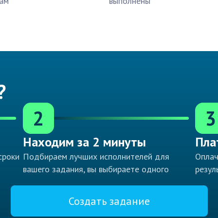
ам
выполнены
?
2
3
Находим за 2 минуты
Пла
сроки
Подбираем лучших исполнителей для
Оплач
вашего задания, вы выбираете одного
резул
Создать задание