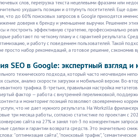
ючевых слов, перегрузка текста нецелевыми фразами или недо
ачительно ухудшить позиции и отпугнуть посетителей. Еще оди
вая, что до 60% поисковых запросов в Google приходятся именн
ижение доверия к бренду и уменьшение выручки. Решением эти
ансы и построить эффективную стратегию, профессионально реа
орые работают по четкому плану и с гарантией результата. Ср
птимизацию, и работу с поведением пользователей. Такой под
не просто набор рекомендаций, а готовое решение, сэкономив в
 SEO в Google: экспертный взгляд и к
льного технического подхода, который часто неочевиден непо
х ссылок, анализ скорости загрузки и мобильной версии. Во-вто
евантного трафика. В-третьих, правильная настройка метатего
вертый фактор — работа с внутренней перелинковкой, поддерж
контента и мониторинг позиций позволяют своевременно коррек
слуги, что не дает нужного результата. На Workzilla фрилансе
ые три месяца работы, согласно статистике по проектам с 2022
онверсию сайта на 27% и занял топ-3 по конкурентным запросам
ные сделки и гарантии возврата средств. Это значительно сниж
ва: "оптимизация сайта", "поисковый трафик", "семантическое ядр