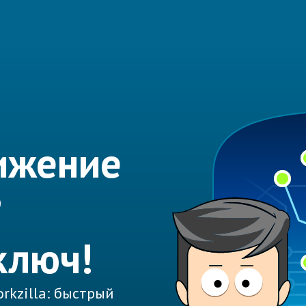
ижение
?
ключ!
rkzilla: быстрый