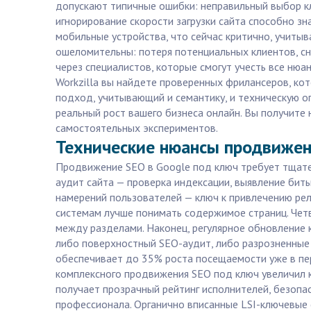
допускают типичные ошибки: неправильный выбор кл
игнорирование скорости загрузки сайта способно зн
мобильные устройства, что сейчас критично, учиты
ошеломительны: потеря потенциальных клиентов, сн
через специалистов, которые смогут учесть все ню
Workzilla вы найдете проверенных фрилансеров, кот
подход, учитывающий и семантику, и техническую о
реальный рост вашего бизнеса онлайн. Вы получите 
самостоятельных экспериментов.
Технические нюансы продвижения
Продвижение SEO в Google под ключ требует тщате
аудит сайта — проверка индексации, выявление биты
намерений пользователей — ключ к привлечению рел
системам лучше понимать содержимое страниц. Чет
между разделами. Наконец, регулярное обновление 
либо поверхностный SEO-аудит, либо разрозненные у
обеспечивает до 35% роста посещаемости уже в перв
комплексного продвижения SEO под ключ увеличил к
получает прозрачный рейтинг исполнителей, безопас
профессионала. Органично вписанные LSI-ключевые сло