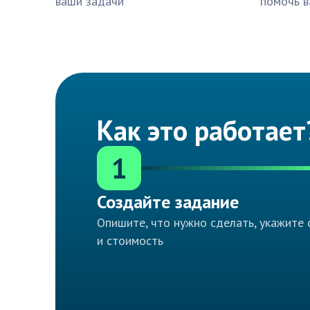
ваши задачи
помочь в
Как это работает
1
Создайте задание
Опишите, что нужно сделать, укажите 
и стоимость