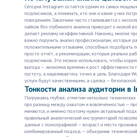
Сегодня Instagram остаётся одним из самых мощных
подписчиков, а понимать, кто они и какие у них по
поведением. Заказчики часто сталкиваются с неско
лайков без глубинного анализа приводит к низкой в
делает рекламу неэффективной. Наконец, многие пр
важно поручить анализ профессионалам, которые р
положительными отзывами, способных подобрать под
просто отчёт, а рекомендации, которые реально ра
подписчиков. Это можно использовать, чтобы корре
выгода — экономия времени и рост эффективности п
пустоту, а нацеливаетесь точно в цель. Благодаря W
услуги будут качественными, а сделка — безопасной.
Тонкости анализа аудитории в I
Погружаясь глубже, отметим несколько технических
про разницу между охватом и вовлечённостью — про
меняются, и именно поэтому нужен актуальный подх
правильный аналитический инструментарий позволяе
данные с психографикой — возраст и место прожива
комбинированный подход — объединив технический а