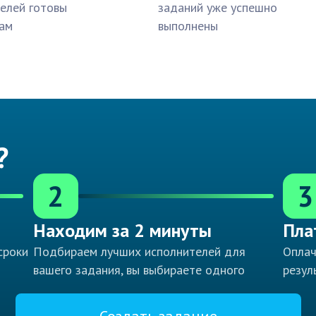
елей готовы
заданий уже успешно
ам
выполнены
?
2
3
Находим за 2 минуты
Пла
сроки
Подбираем лучших исполнителей для
Оплач
вашего задания, вы выбираете одного
резул