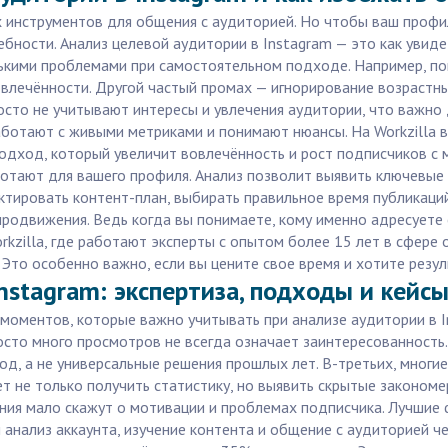
 инструментов для общения с аудиторией. Но чтобы ваш профил
требности. Анализ целевой аудитории в Instagram — это как уви
лькими проблемами при самостоятельном подходе. Например, по
овлечённости. Другой частый промах — игнорирование возрастн
осто не учитывают интересы и увлечения аудитории, что важно
аботают с живыми метриками и понимают нюансы. На Workzilla 
ход, который увеличит вовлечённость и рост подписчиков с м
ботают для вашего профиля. Анализ позволит выявить ключевые
ктировать контент-план, выбирать правильное время публикаци
родвижения. Ведь когда вы понимаете, кому именно адресуете 
orkzilla, где работают эксперты с опытом более 15 лет в сфере
 Это особенно важно, если вы цените свое время и хотите резул
nstagram: экспертиза, подходы и кейс
 моментов, которые важно учитывать при анализе аудитории в I
сто много просмотров не всегда означает заинтересованность.
од, а не универсальные решения прошлых лет. В-третьих, мног
т не только получить статистику, но выявить скрытые законом
ния мало скажут о мотивации и проблемах подписчика. Лучшие 
нализ аккаунта, изучение контента и общение с аудиторией ч