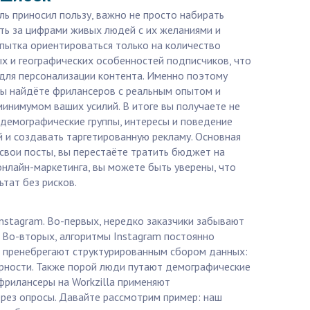
ь приносил пользу, важно не просто набирать
деть за цифрами живых людей с их желаниями и
пытка ориентироваться только на количество
ых и географических особенностей подписчиков, что
 для персонализации контента. Именно поэтому
вы найдёте фрилансеров с реальным опытом и
инимумом ваших усилий. В итоге вы получаете не
 демографические группы, интересы и поведение
й и создавать таргетированную рекламу. Основная
свои посты, вы перестаёте тратить бюджет на
 онлайн-маркетинга, вы можете быть уверены, что
ьтат без рисков.
ы
nstagram. Во-первых, нередко заказчики забывают
 Во-вторых, алгоритмы Instagram постоянно
ие пренебрегают структурированным сбором данных:
ерности. Также порой люди путают демографические
фрилансеры на Workzilla применяют
ерез опросы. Давайте рассмотрим пример: наш