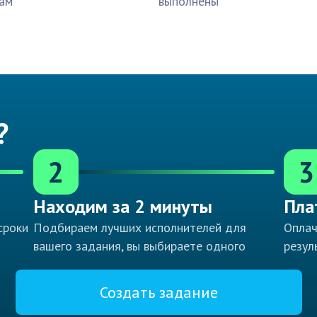
ам
выполнены
?
2
3
Находим за 2 минуты
Пла
сроки
Подбираем лучших исполнителей для
Оплач
вашего задания, вы выбираете одного
резул
Создать задание