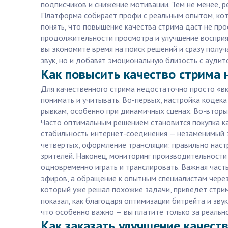
подписчиков и снижение мотивации. Тем не менее, 
Платформа собирает профи с реальным опытом, кото
понять, что повышение качества стрима даст не пр
продолжительности просмотра и улучшение восприя
вы экономите время на поиск решений и сразу получ
звук, но и добавят эмоциональную близость с аудит
Как повысить качество стрима 
Для качественного стрима недостаточно просто «вк
понимать и учитывать. Во-первых, настройка кодека
рывкам, особенно при динамичных сценах. Во-вторы
Часто оптимальным решением становится покупка кач
стабильность интернет-соединения — незаменимый э
четвертых, оформление трансляции: правильно наст
зрителей. Наконец, мониторинг производительности 
одновременно играть и транслировать. Важная част
эфиров, а обращение к опытным специалистам через 
который уже решал похожие задачи, приведёт стрим
показал, как благодаря оптимизации битрейта и звук
что особенно важно — вы платите только за реальн
Как заказать улучшение качеств