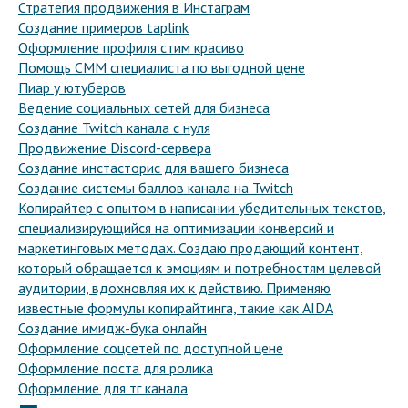
Стратегия продвижения в Инстаграм
Создание примеров taplink
Оформление профиля стим красиво
Помощь СММ специалиста по выгодной цене
Пиар у ютуберов
Ведение социальных сетей для бизнеса
Создание Twitch канала с нуля
Продвижение Discord-сервера
Создание инстасторис для вашего бизнеса
Создание системы баллов канала на Twitch
Копирайтер с опытом в написании убедительных текстов,
специализирующийся на оптимизации конверсий и
маркетинговых методах. Создаю продающий контент,
который обращается к эмоциям и потребностям целевой
аудитории, вдохновляя их к действию. Применяю
известные формулы копирайтинга, такие как AIDA
Создание имидж-бука онлайн
Оформление соцсетей по доступной цене
Оформление поста для ролика
Оформление для тг канала