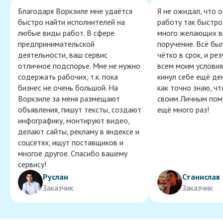
Благодаря Воркзиле мне удаётся
Я не ожидал, что 
быстро найти исполнителей на
работу так быстро,
любые виды работ. В сфере
много желающих в
предпринимательской
поручение. Всё бы
деятельности, ваш сервис
чётко в срок, и ре
отличное подспорье. Мне не нужно
всем моим условия
содержать рабочих, т.к. пока
кинул себе ещё ден
бизнес не очень большой. На
как точно знаю, ч
Воркзиле за меня размещают
своим Личным пом
объявления, пишут тексты, создают
ещё много раз!
инфографику, монтируют видео,
делают сайты, рекламу в яндексе и
соцсетях, ищут поставщиков и
многое другое. Спасибо вашему
сервису!
Руслан
Станислав
Заказчик
Заказчик