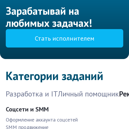
Зарабатывай на
любимых задачах!
Стать исполнителем
Категории заданий
Разработка и IT
Личный помощник
Ре
Соцсети и SMM
Оформление аккаунта соцсетей
SMM продвижение