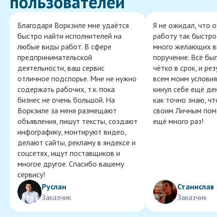
пользователей
Благодаря Воркзиле мне удаётся
Я не ожидал, что 
быстро найти исполнителей на
работу так быстро,
любые виды работ. В сфере
много желающих в
предпринимательской
поручение. Всё бы
деятельности, ваш сервис
чётко в срок, и ре
отличное подспорье. Мне не нужно
всем моим условия
содержать рабочих, т.к. пока
кинул себе ещё ден
бизнес не очень большой. На
как точно знаю, ч
Воркзиле за меня размещают
своим Личным пом
объявления, пишут тексты, создают
ещё много раз!
инфографику, монтируют видео,
делают сайты, рекламу в яндексе и
соцсетях, ищут поставщиков и
многое другое. Спасибо вашему
сервису!
Руслан
Станислав
Заказчик
Заказчик